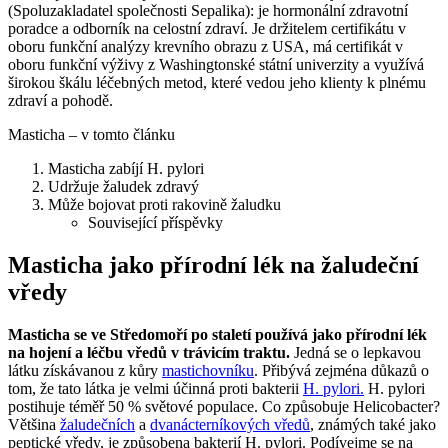
(Spoluzakladatel společnosti Sepalika): je hormonální zdravotní
poradce a odborník na celostní zdraví. Je držitelem certifikátu v
oboru funkční analýzy krevního obrazu z USA, má certifikát v
oboru funkční výživy z Washingtonské státní univerzity a využívá
širokou škálu léčebných metod, které vedou jeho klienty k plnému
zdraví a pohodě.
Masticha – v tomto článku
Masticha zabíjí H. pylori
Udržuje žaludek zdravý
Může bojovat proti rakovině žaludku
Související příspěvky
Masticha jako přírodní lék na žaludeční
vředy
Masticha se ve Středomoří po staletí používá jako přírodní lék
na hojení a léčbu vředů v trávicím traktu.
Jedná se o lepkavou
látku získávanou z kůry
mastichovníku
. Přibývá zejména důkazů o
tom, že tato látka je velmi účinná proti bakterii
H. pylori.
H. pylori
postihuje téměř 50 % světové populace. Co způsobuje Helicobacter?
Většina
žaludečních
a
dvanácterníkových vředů
, známých také jako
peptické vředy, je způsobena bakterií H. pylori. Podívejme se na