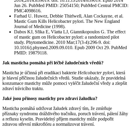
2014;2014:839019. doi: 10.1155/2014/839019. Epub 2014
Jun 26. PubMed PMID: 25054150; PubMed Central PMCID:
PMC4098616.
Farhad U. Huwez, Debbie Thirlwell, Alan Cockayne, et al.
Mastic Gum Kills Helicobacter pylori. The New England
Journal of Medicine (1998).
Dabos KJ, Sfika E, Vlatta LJ, Giannikopoulos G. The effect
of mastic gum on Helicobacter pylori: a randomized pilot
study. Phytomedicine. 2010 Mar;17(3-4):296-9. doi:
10.1016/j.phymed.2009.09.010. Epub 2009 Oct 29. PubMed
PMID: 19879118.
Jak masticha pomáhá při léčbě žaludečních vředů?
Masticha je účinná při eradikaci bakterie
Helicobacter pylori
, která
je hlavní příčinou žaludečních vředů. Studie ukázaly, že pravidelná
konzumace mastichy může pomoci vyléčit žaludeční vředy a zlepšit
zdraví trávicího traktu.
Jaké jsou přínosy mastichy pro zdraví žaludku?
Masticha pomáhá udržovat žaludek zdravý tím, že zmírňuje
příznaky syndromu dráždivého tračníku, poruch trávení, pálení žáhy
a refluxu kyselin. Pravidelný příjem mastichy může podpořit
zdravou střevní mikroflóru a normalizovat trávení.