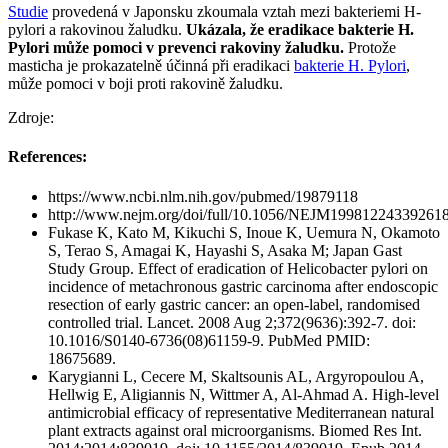
Studie
provedená v Japonsku zkoumala vztah mezi bakteriemi H-
pylori a rakovinou žaludku.
Ukázala, že eradikace bakterie H.
Pylori může pomoci v prevenci rakoviny žaludku.
Protože
masticha je prokazatelně účinná při eradikaci
bakterie H. Pylori
,
může pomoci v boji proti rakovině žaludku.
Zdroje:
References:
https://www.ncbi.nlm.nih.gov/pubmed/19879118
http://www.nejm.org/doi/full/10.1056/NEJM199812243392618#
Fukase K, Kato M, Kikuchi S, Inoue K, Uemura N, Okamoto
S, Terao S, Amagai K, Hayashi S, Asaka M; Japan Gast
Study Group. Effect of eradication of Helicobacter pylori on
incidence of metachronous gastric carcinoma after endoscopic
resection of early gastric cancer: an open-label, randomised
controlled trial. Lancet. 2008 Aug 2;372(9636):392-7. doi:
10.1016/S0140-6736(08)61159-9. PubMed PMID:
18675689.
Karygianni L, Cecere M, Skaltsounis AL, Argyropoulou A,
Hellwig E, Aligiannis N, Wittmer A, Al-Ahmad A. High-level
antimicrobial efficacy of representative Mediterranean natural
plant extracts against oral microorganisms. Biomed Res Int.