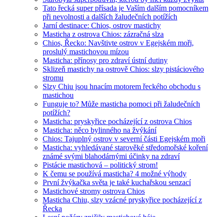
Tato řecká super přísada je Vaším dalším pomocníkem
při nevolnosti a dalších žaludečních potížích
Jarní destinace: Chios, ostrov mastichy
Masticha z ostrova Chios: zázračná slza
Chios, Řecko: Navštivte ostrov v Egejském moři,
proslulý mastichovou mízou
Masticha: přínosy pro zdraví ústní dutiny
Sklizeň mastichy na ostrově Chios: slzy pistáciového
stromu
Slzy Chiu jsou hnacím motorem řeckého obchodu s
mastichou
Funguje to? Může masticha pomoci při žaludečních
potížích?
Masticha: pryskyřice pocházející z ostrova Chios
Masticha: něco bylinného na žvýkání
Chios: Tajuplný ostrov v severní části Egejském moři
Masticha: vyhledávané starověké středomořské koření
známé svými blahodárnými účinky na zdraví
Pistácie mastichová – politický strom!
K čemu se používá masticha? 4 možné výhody
První žvýkačka světa je také kuchařskou senzací
Mastichové stromy ostrova Chios
Masticha Chiu, slzy vzácné pryskyřice pocházející z
Řecka