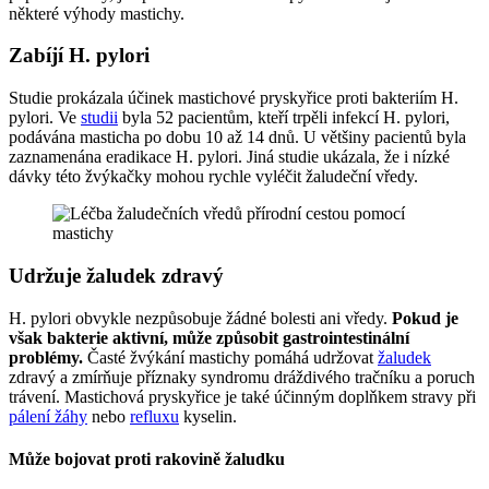
některé výhody mastichy.
Zabíjí H. pylori
Studie prokázala účinek mastichové pryskyřice proti bakteriím H.
pylori. Ve
studii
byla 52 pacientům, kteří trpěli infekcí H. pylori,
podávána masticha po dobu 10 až 14 dnů. U většiny pacientů byla
zaznamenána eradikace H. pylori. Jiná studie ukázala, že i nízké
dávky této žvýkačky mohou rychle vyléčit žaludeční vředy.
Udržuje žaludek zdravý
H. pylori obvykle nezpůsobuje žádné bolesti ani vředy.
Pokud je
však bakterie aktivní, může způsobit gastrointestinální
problémy.
Časté žvýkání mastichy pomáhá udržovat
žaludek
zdravý a zmírňuje příznaky syndromu dráždivého tračníku a poruch
trávení. Mastichová pryskyřice je také účinným doplňkem stravy při
pálení žáhy
nebo
refluxu
kyselin.
Může bojovat proti rakovině žaludku