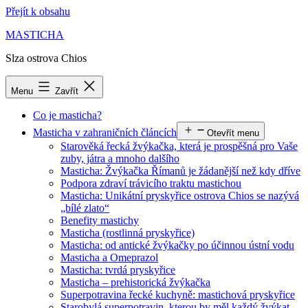
Přejít k obsahu
MASTICHA
Slza ostrova Chios
Menu
Zavřít
Co je masticha?
Masticha v zahraničních článcích
Otevřít menu
Starověká řecká žvýkačka, která je prospěšná pro Vaše
zuby, játra a mnoho dalšího
Masticha: Žvýkačka Římanů je žádanější než kdy dříve
Podpora zdraví trávicího traktu mastichou
Masticha: Unikátní pryskyřice ostrova Chios se nazývá
„bílé zlato“
Benefity mastichy
Masticha (rostlinná pryskyřice)
Masticha: od antické žvýkačky po účinnou ústní vodu
Masticha a Omeprazol
Masticha: tvrdá pryskyřice
Masticha – prehistorická žvýkačka
Superpotravina řecké kuchyně: mastichová pryskyřice
Starobylá superpotravin, kterou by měl každý žvýkat