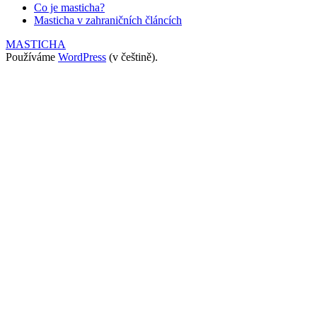
Co je masticha?
Masticha v zahraničních článcích
MASTICHA
Používáme
WordPress
(v češtině).